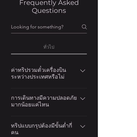
Frequently Asked
Questions
ทั่วไป
ค่าทริปรวมตั๋วเครื่องบิน
ระหว่างประเทศหรือไม่
ทุกทริปของ Saga Expeditions จะ
ไม่รวมตั๋วเครื่องบินไปกลับจาก
การเดินทางมีความปลอดภัย
มากน้อยแค่ไหน
ประเทศของท่าน เพื่ออำนวยความ
สะดวกให้นักเดินทางสามารถเลือก
ความปลอดภัยคือปัจจัยอันดับ 1 ใน
สายการบินที่ต้องการ ใช้ไมล์สะสม
การเดินของเรา ทุกโปรแกรมที่เรา
ทริปแบบกรุปต้องมีขั้นต่ำกี่
รวมถึงเลือกวันและเส้นทางการเดิน
คน
เอามานำเสนอ ทางทีมงานได้เคย
ทางได้ในกรณีที่ท่านมีแพลนไปเที่ยว